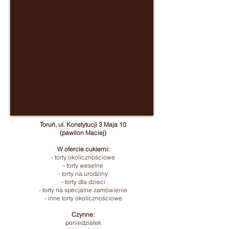
Toruń, ul. Konstytucji 3 Maja 10
(pawilon Maciej)
W ofercie cukierni:
- torty okolicznościowe
- torty weselne
- torty na urodziny
- torty dla dzieci
- torty na specjalne zamówienie
- inne torty okolicznościowe
Czynne:
poniedziałek