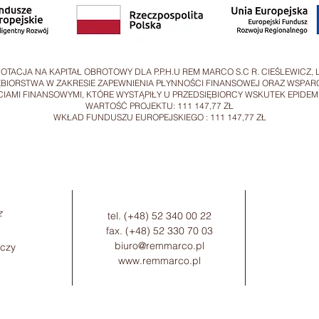
: DOTACJA NA KAPITAŁ OBROTOWY DLA P.P.H.U REM MARCO S.C R. CIEŚLEWICZ, 
BIORSTWA W ZAKRESIE ZAPEWNIENIA PŁYNNOŚCI FINANSOWEJ ORAZ WSPARC
AMI FINANSOWYMI, KTÓRE WYSTĄPIŁY U PRZEDSIĘBIORCY WSKUTEK EPIDEMI
WARTOŚĆ PROJEKTU: 111 147,77 ZŁ
WKŁAD FUNDUSZU EUROPEJSKIEGO : 111 147,77 ZŁ
z
tel. (+48) 52 340 00 22
fax. (+48) 52 330 70 03
biuro@remmarco.pl
zczy
www.remmarco.pl