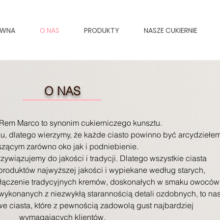
ÓWNA
O NAS
PRODUKTY
NASZE CUKIERNIE
O NAS
 Rem Marco to synonim cukierniczego kunsztu.
, dlatego wierzymy, że każde ciasto powinno być arcydziełem
szącym zarówno oko jak i podniebienie.
ywiązujemy do jakości i tradycji. Dlatego wszystkie ciasta
roduktów najwyższej jakości i wypiekane według starych,
ołączenie tradycyjnych kremów, doskonałych w smaku owoców
wykonanych z niezwykłą starannością detali ozdobnych, to na
e ciasta, które z pewnością zadowolą gust najbardziej
wymagających klientów.