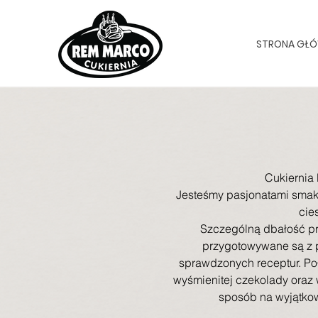
STRONA GŁ
Cukiernia
Jesteśmy pasjonatami smaku
cie
Szczególną dbałość prz
przygotowywane są z p
sprawdzonych receptur. P
wyśmienitej czekolady oraz 
sposób na wyjątkow