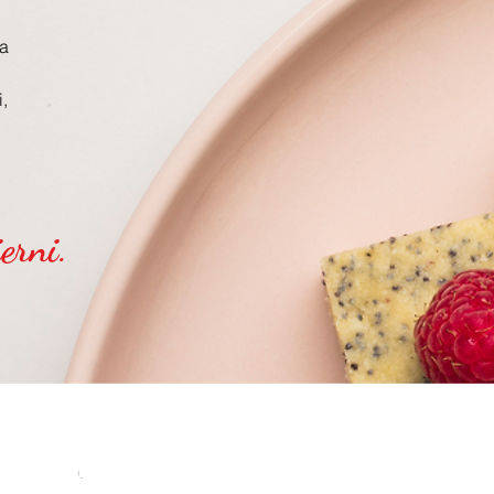
a
,
erni.