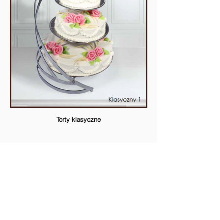
Torty klasyczne
P.P.H.U. REM MARCO s.c.
L. Cieślewicz, R. Cieślewicz
ul. Przemysłowa 6
86-005 Białe Błota k. Bydgoszczy
NIP
554-272-47-19