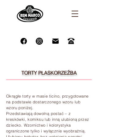
TORTY PŁASKORZEŹBA
Okrągłe torty w masie ticino, przygotowane
na podstawie dostarczonego wzoru lub
wzoru poniżej.
Przedstawiają dowolną postać – z
kreskówki, komiksu lub inną ulubioną przez
dziecko. Wzornictwo i kolorystyka
ograniczone tylko i wyłącznie wyobraźnią.
Ulubiony bohater, bez wątpienia napełni