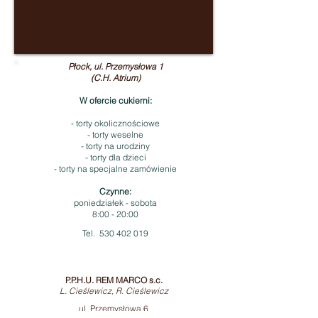
Płock, ul. Przemysłowa 1
(C.H. Atrium)
W ofercie cukierni:
- torty okolicznościowe
- torty weselne
- torty na urodziny
- torty dla dzieci
- torty na specjalne zamówienie
Czynne:
poniedziałek - sobota
8:00 - 20:00
Tel.
530 402 019
P.P.H.U. REM MARCO s.c.
L. Cieślewicz, R. Cieślewicz
ul. Przemysłowa 6