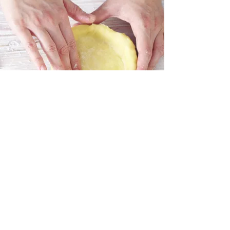
Cukiernia Rem Marco
Znasz to uczucie, kiedy masz ochotę na coś