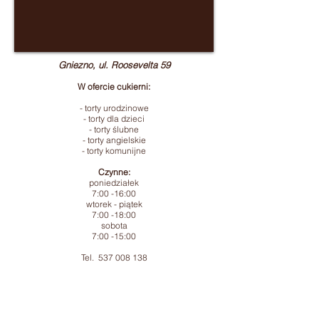
Gniezno, ul. Roosevelta 59
W ofercie cukierni:
- torty urodzinowe
- torty dla dzieci
- torty ślubne
- torty angielskie
- torty komunijne
Czynne:
poniedziałek
7:00 -16:00
wtorek - piątek
7:00 -18:00
sobota
7:00 -15:00
Tel.
537 008 138