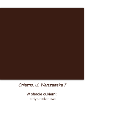
Gniezno, ul. Warszawska 7
W ofercie cukierni:
- torty urodzinowe
- torty dla dzieci
- torty ślubne
- torty angielskie
- torty komunijne
Czynne:
poniedziałek